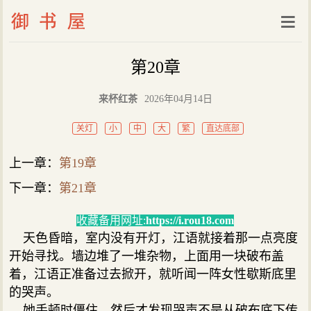
第20章
来杯红茶
2026年04月14日
关灯
小
中
大
繁
直达底部
上一章：
第19章
下一章：
第21章
收藏备用网址:
https://i.rou18.com
天色昏暗，室内没有开灯，江语就接着那一点亮度
开始寻找。墙边堆了一堆杂物，上面用一块破布盖
着，江语正准备过去掀开，就听闻一阵女性歇斯底里
的哭声。
她手顿时僵住，然后才发现哭声不是从破布底下传