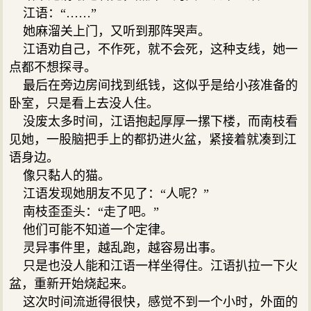
江语：“……”
她麻溜关上门，又听到那阵哭声。
江语劝自己，不作死，就不会死，这种支线，她一
点都不想探寻。
最后在旁边房间找到纸钱，这似乎是给小孩准备的
卧室，只是看上去没人住。
没废太多时间，江语抱起厚厚一摞下楼，而南枝看
见她，一股脑把手上的都扔进火盆，紧接着就凑到江
语身边。
像只黏人的猫。
江语发现她朋友不见了：“人呢？”
南枝歪歪头：“走了吧。”
他们可能不知道一个定律。
灵异事件里，越乱跑，越容易出事。
只是也没人能和江语一样坐得住。江语扒拉一下火
盆，重新开始烧起来。
这次时间流逝得很快，感觉不到一个小时，外面的