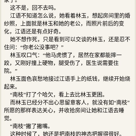
这不是，回不去吗。
江语不知道怎么说，她看着林玉，想起房间里的婚
纱照，上面就是林玉和她的老公，而照片前后的变
化，江语还是有点好奇。
她不想作死，只是看到可以交谈的林玉，还是忍不
住问：“你老公没事吧？”
林玉叹口气：“他马虎惯了，居然在家都能摔一
跤，又刚好撞上硬物，腿受伤了，医生说需要住
院。”
林玉面色哀愁地接过江语手上的纸钱，继续开始烧
起来。
“南枝”打了个哈欠，看上去比林玉更困。
而林玉已经分不出心思留意客人，就没有如“南枝”
所愿的那样表达关心，并收拾房间让她和江语去睡
觉。
“南枝”撇了撇嘴。
这种时候了，她还是把南枝的神态把握得很好。