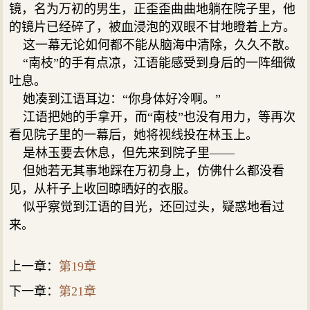
镜，名为万初的男生，正歪歪曲曲地躺在院子里，他
的镜片已经碎了，被血浸泡的双眼不甘地瞪着上方。
这一幕无论如何都不能从脑海中清除，久久不散。
“南枝”的手有点凉，江语能感受到身后的一阵细微
吐息。
她凑到江语耳边：“你身体好冷啊。”
江语把她的手拿开，而“南枝”也没有用力，等再次
看见院子里的一幕后，她将视线投在林玉上。
是林玉要去休息，但先来到院子里——
但她若无其事地踩在万初身上，仿佛什么都没看
见，从杆子上收回晾晒好的衣服。
似乎察觉到江语的目光，还回过头，疑惑地看过
来。
上一章：
第19章
下一章：
第21章