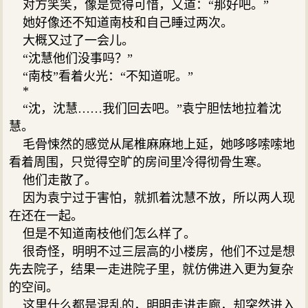
对方笑笑，像是觉得可惜，又道：“那好吧。”
她好像还不知道南枝和自己睡过两次。
大概又过了一会儿。
“沈慧他们没事吗？”
“南枝”看着火光：“不知道呢。”
*
“沈，沈慧……我们回去吧。”袁宁胆怯地拉着沈
慧。
毛骨悚然的感觉从尾椎麻麻地上延，她哆哆嗦嗦地
看着周围，只觉得空旷的房间里冷得彻骨生寒。
他们走散了。
因为袁宁过于害怕，就抓着沈慧不放，所以两人现
在还在一起。
但是不知道南枝他们怎么样了。
很奇怪，明明不过三层高的小楼房，他们不过是想
先去院子，结果一走进院子里，就仿佛进入更为复杂
的空间。
这里什么都是混乱的，明明走进走廊，却突然进入