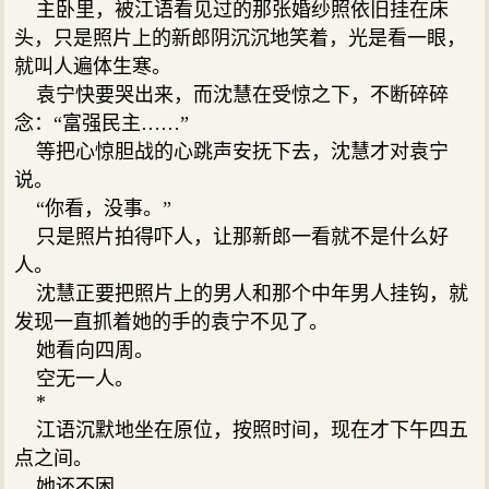
主卧里，被江语看见过的那张婚纱照依旧挂在床
头，只是照片上的新郎阴沉沉地笑着，光是看一眼，
就叫人遍体生寒。
袁宁快要哭出来，而沈慧在受惊之下，不断碎碎
念：“富强民主……”
等把心惊胆战的心跳声安抚下去，沈慧才对袁宁
说。
“你看，没事。”
只是照片拍得吓人，让那新郎一看就不是什么好
人。
沈慧正要把照片上的男人和那个中年男人挂钩，就
发现一直抓着她的手的袁宁不见了。
她看向四周。
空无一人。
*
江语沉默地坐在原位，按照时间，现在才下午四五
点之间。
她还不困。