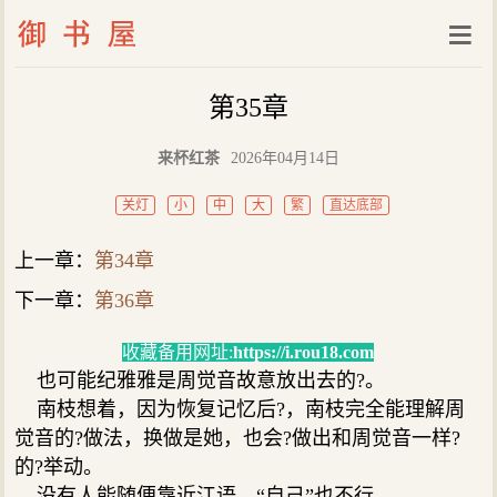
第35章
来杯红茶
2026年04月14日
关灯
小
中
大
繁
直达底部
上一章：
第34章
下一章：
第36章
收藏备用网址:
https://i.rou18.com
也可能纪雅雅是周觉音故意放出去的?。
南枝想着，因为恢复记忆后?，南枝完全能理解周
觉音的?做法，换做是她，也会?做出和周觉音一样?
的?举动。
没有人能随便靠近江语，“自己”也不行。