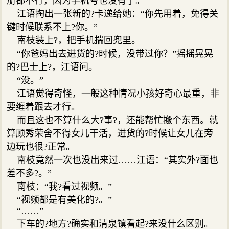
册都不行，因为手机号也没有了。
江语掏出一张新的?卡递给她：“你先用着，免得关
键时候联系不上?你。”
南枝装上?，把手机揣回兜里。
“你爸妈出去进货的?时候，没带过你？”摇摇晃晃
的?巴士上?，江语问。
“没。”
江语觉得奇怪，一般这种情况小孩好奇心最重，非
要缠着跟去才行。
而且这也不算什么大?事?，还能帮忙搬个东西。就
算顾秀荣舍不得女儿干活，进货的?时候让女儿在旁
边玩也很?正常。
南枝竟然一次也没出来过……江语：“其实外?面也
差不多?。”
南枝：“我?看过视频。”
“视频都是有美化的?。”
“……”
下车的?地方?确实和清泉镇看起?来没什么区别。