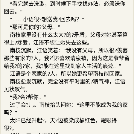
“看完就去洗漱，到时候下手找找办法，必须送你
回去。”
“……小语很?想送我?回去吗？”
“那可是你的?父母。”
南枝家里没有什么太大?的?矛盾，父母对她甚至算
得上?疼爱，江语不想让她失去这些。
南枝沉默，江语笑着：“我没有父母，所以很?羡慕
那些有家的?人，我?很?喜欢清泉镇，因为这是爷爷留
给我?的?家，我?能在这里找到家人生活的痕迹。”
江语是个恋家的?人，所以她更希望南枝能回家。
南枝愈发沉默，完全没有平时里的?精气神，江语
见状叹气。
“我?会?帮你。”
过了会?儿。南枝抬头问她：“这里不能成为我的家
吗？”
太阳已经升起?，天?边被染成橘红色，耀眼得
很?。