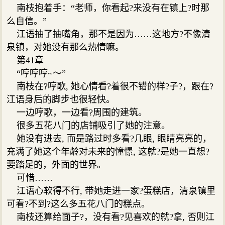
南枝抱着手：“老师，你看起?来没有在镇上?时那
么自信。”
江语抽了抽嘴角，那不是因为……这地方?不像清
泉镇，对她没有那么热情嘛。
第41章
“哼哼哼~～”
南枝在?哼歌, 她心情看?着很不错的样?子?，跟在?
江语身后的脚步也很轻快。
一边哼歌，一边看?周围的建筑。
很多五花八门的店铺吸引了她的注意。
她没有进去, 而是路过时多看?几眼, 眼睛亮亮的，
充满了她这个年龄对未来的憧憬, 这就?是她一直想?
要踏足的，外面的世界。
可惜……
江语心软得不行, 带她走进一家?蛋糕店，清泉镇里
可看?不到?这么多五花八门的糕点。
南枝还算给面子?，没有看?见喜欢的就?拿, 否则江