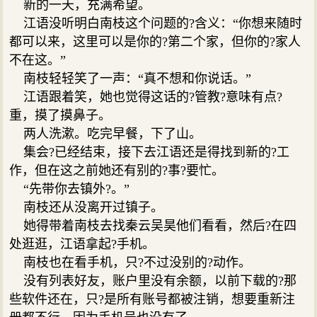
新的一天，充满希望。
江语没听明白南枝这个问题的?含义：“你想来随时
都可以来，这里可以是你的?第二个家，但你的?家人
不在这。”
南枝轻轻笑了一声：“真不想和你说话。”
江语跟着笑，她也觉得这话的?管教?意味有点?
重，摸了摸鼻子。
两人洗漱。吃完早餐，下了山。
集会?已经结束，接下去江语还是得找到新的?工
作，但在这之前她还有别的?事?要忙。
“先带你去镇外?。”
南枝还从没离开过镇子。
她得带着南枝去找秦云吴昊他们看看，然后?在四
处逛逛，江语拿起?手机。
南枝也在看手机，只?不过没别的?动作。
没有列表好友，账户里没有余额，以前下载的?那
些软件还在，只?是所有账号都被注销，想要重新注