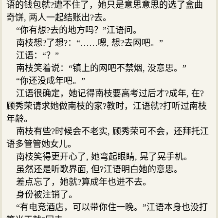
语的钱包就?遭不住了，她只是意思意思的选了盒曲
奇饼, 两人一起结账出?去。
“你有想?去的地方吗？”江语问。
南枝想?了想?：“……嗯, 想?去网吧。”
江语：“？”
南枝笑着说：“镇上的网吧不禁烟, 没意思。”
“你还没成年吧。”
江语很确定，她记得南枝要高考过后才?成年, 在?
顾秀荣请求她做南枝的家?教时，江语就?打听过南枝
年龄。
南枝有些?时候会不老实, 顾秀荣可不会，还拜托江
语多管管她女儿。
南枝笑得更开心了, 她弯起眼睛, 晃了晃手机。
虽然还是听歌界面, 但?江语明白她的意思。
差点忘了，她就?算成年也进不去。
身份被注销了。
“有电竞酒店，可以带你住一晚。”江语本身也没打