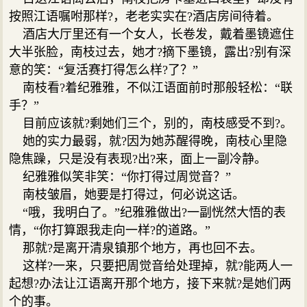
按照江语嘱咐那样?，老老实实在?酒店房间待着。
酒店大厅里还有一个女人，长卷发，戴着墨镜遮住
大半张脸，南枝过去，她才?摘下墨镜，露出?别有深
意的笑：“复活赛打得怎么样?了？”
南枝看?着纪雅雅，不似江语面前时那般轻松：“联
手？”
目前应该就?剩她们三个，别的，南枝感受不到?。
她的实力最弱，就?因为她苏醒得晚，南枝心里隐
隐焦躁，只是没有表现?出?来，面上一副冷静。
纪雅雅似笑非笑：“你打得过周觉音？”
南枝皱眉，她要是打得过，何必说这话。
“哦，我明白了。”纪雅雅做出?一副恍然大悟的表
情，“你打算跟我走向一样?的道路。”
那就?是离开清泉镇那个地方，再也回不去。
这样?一来，只要把周觉音给处理掉，就?能两人一
起想?办法让江语离开那个地方，接下来就?是她们两
个的事。