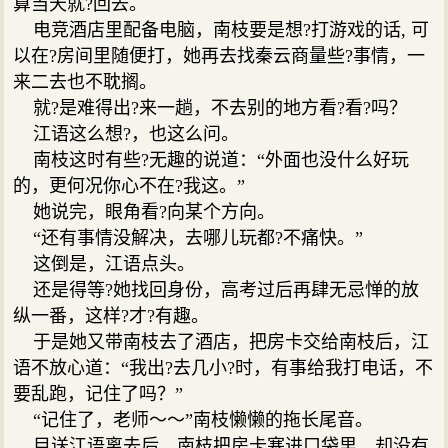
算当天就?回去。
电竞酒店里配备电脑，南枝要是想?打游戏的话, 可
以在?房间里随便打，她再去找秦云商量些?事情，一
来二去也不耽搁。
就?是难得出?来一趟，不去别的地方看?看?吗？
江语这么想?，也这么问。
南枝这时有些?无趣的说道：“外面也没什么好玩
的，更何况你心不在?我这。”
她说完，眼角看?向某个方向。
“还有事情没解决，去哪儿玩都?不痛快。”
这倒是，江语点头。
还是得等?她找回身份，高考过后再肆无忌惮的放
纵一番，这样?才?有趣。
于是她又带南枝去了酒店，把房卡交给南枝后，江
语不放心道：“我出?去几小?时，有事给我打电话，不
要乱跑，记住了吗？”
“记住了，老师～～”南枝懒懒的拖长尾音。
目送江语离去后，南枝把房卡塞进口袋里，却没有