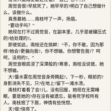
周觉音很?早就死了，她早早的?明白了自己想做什
么，该做什么。
真羡慕她……南枝哼了一声，扬眉。
“要动手吗？”
她现在打不过周觉音，在副本里，几乎是被碾压式
的?给处理的?。
即使如此，南枝还在挑衅：“不，你不敢，因为那
样?她会?更偏向我?，你不想输。你想警告我?？呵
呵，没用的?。”
周觉音眼底浸了深潭般的?寒意，南枝没说错，她
不想输。
大?量水雾在周觉音身旁腾起?，下一秒，眼前的?
身影消失不见，只?在地上?留下一滩水渍。
南枝盯着看了会?儿，没有回屋，她现在无需睡
眠，要是她的?存在没有被遗忘，能卷死学校所有
人。南枝抿了下唇，神情有些恍惚。
天?很?快亮了。