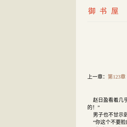
上一章：
第123章
赵日盈看着几乎
的！”
男子也不甘示弱
“你这个不要脸