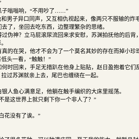
”
子嗡嗡响，“不用吵了……”
盈和男子异口同声，又互相仇视起来，像两只不服输的炸
去了，坐回去吃东西，边整理繁杂的思绪。
过伪神？立马屁滚尿流回来求安慰，苏渊拍抚他的后背
影。
真的在哭，他才不会为了一个莫名其妙的存在而掉小珍
低头一看，“触触！”
何时回来，手足无措趴在他身上贴贴，赵日盈抱着它们
，拉过苏渊就亲上去，尾巴也缠绕在一起。
银人鱼心满意足，他躺在触手编织的大床里摇荡。
不是这世界上就只剩下你一个非人了？”
白花没有了诶。”