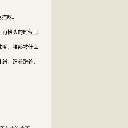
毛猫咪。
，再抬头的时候已
珠呢，腰部被什么
乱蹭，蹭着蹭着，