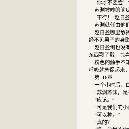
“你才不要脸！
苏渊被吵的脑瓜
“不行！”赵日
苏渊就任由他们
赵日盈哪里敌得
经不见男子的身
赵日盈倒也没有
东西戳了戳，惊喜
粉色的触手不知
呼吸就急促起来
第116章
一个小时后，白
“苏渊苏渊，是
“应该。”
“可是我们的小
“可以种。”
“真的？”