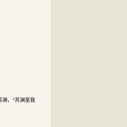
渊，“苏渊是我