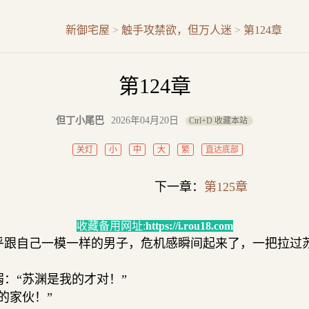
新御宅屋
>
触手攻禁欲，但万人迷
>
第124章
第124章
但丁小尾巴
2026年04月20日
Ctrl+D 收藏本站
关灯
小
中
大
繁
直达底部
下一章：
第125章
收藏备用网址:
https://i.rou18.com
跟自己一模一样的男子，危机感瞬间起来了，一把拉过苏
：“苏渊是我的才对！”
的家伙！”