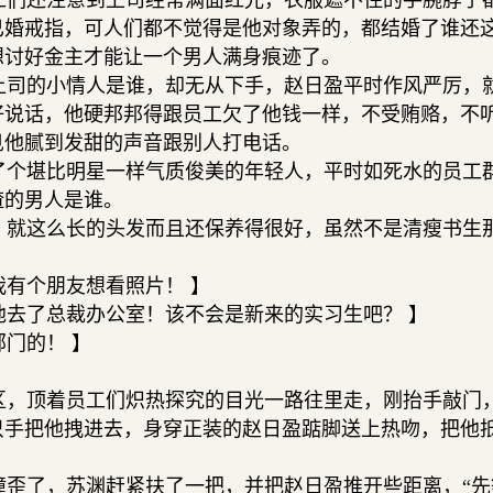
们还注意到上司经常满面红光，衣服遮不住的手腕脖子
已婚戒指，可人们都不觉得是他对象弄的，都结婚了谁还
想讨好金主才能让一个男人满身痕迹了。
司的小情人是谁，却无从下手，赵日盈平时作风严厉，
好说话，他硬邦邦得跟员工欠了他钱一样，不受贿赂，不
见他腻到发甜的声音跟别人打电话。
个堪比明星一样气质俊美的年轻人，平时如死水的员工
渣的男人是谁。
就这么长的头发而且还保养得很好，虽然不是清瘦书生
有个朋友想看照片！ 】
去了总裁办公室！该不会是新来的实习生吧？ 】
门的！ 】
】
，顶着员工们炽热探究的目光一路往里走，刚抬手敲门
只手把他拽进去，身穿正装的赵日盈踮脚送上热吻，把他
歪了，苏渊赶紧扶了一把，并把赵日盈推开些距离，“先