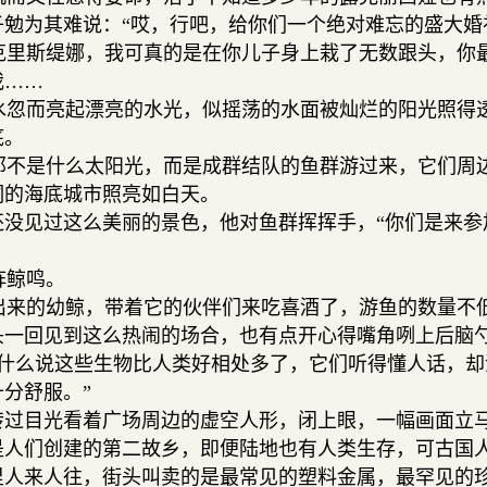
勉为其难说：“哎，行吧，给你们一个绝对难忘的盛大婚
里斯缇娜，我可真的是在你儿子身上栽了无数跟头，你
我……
忽而亮起漂亮的水光，似摇荡的水面被灿烂的阳光照得
底。
不是什么太阳光，而是成群结队的鱼群游过来，它们周
洞的海底城市照亮如白天。
还没见过这么美丽的景色，他对鱼群挥挥手，“你们是来参
鲸鸣。
来的幼鲸，带着它的伙伴们来吃喜酒了，游鱼的数量不
头一回见到这么热闹的场合，也有点开心得嘴角咧上后脑
什么说这些生物比人类好相处多了，它们听得懂人话，却
分舒服。”
转过目光看着广场周边的虚空人形，闭上眼，一幅画面立
是人们创建的第二故乡，即便陆地也有人类生存，可古国
里人来人往，街头叫卖的是最常见的塑料金属，最罕见的