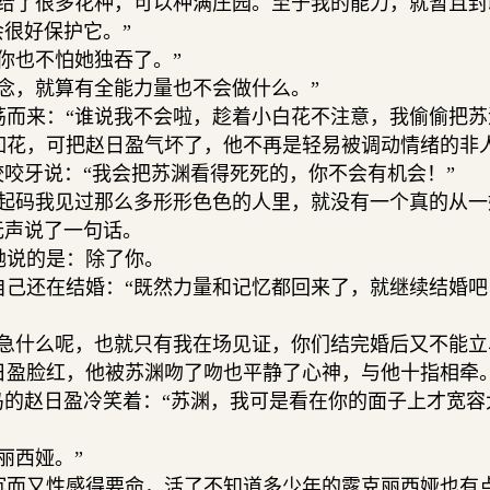
给了很多花种，可以种满庄园。至于我的能力，就暂且封
很好保护它。”
你也不怕她独吞了。”
念，就算有全能力量也不会做什么。”
而来：“谁说我不会啦，趁着小白花不注意，我偷偷把苏
花，可把赵日盈气坏了，他不再是轻易被调动情绪的非
咬牙说：“我会把苏渊看得死死的，你不会有机会！”
起码我见过那么多形形色色的人里，就没有一个真的从一
无声说了一句话。
说的是：除了你。
己还在结婚：“既然力量和记忆都回来了，就继续结婚吧
急什么呢，也就只有我在场见证，你们结完婚后又不能立
盈脸红，他被苏渊吻了吻也平静了心神，与他十指相牵
鸟的赵日盈冷笑着：“苏渊，我可是看在你的面子上才宽容
丽西娅。”
而又性感得要命，活了不知道多少年的露克丽西娅也有