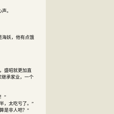
心声。
是海妖，他有点饿
，盛昭就更加直
家继承家业，一个
！”
半，太吃亏了。”
算是非人吧？”