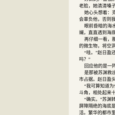
老脸，她清清嗓子
她心头想着：克
会辜负他，否则
眼前昏暗的海水
斓，直直透到海
再仔细一看，那
的微生物，将空
“哇。”赵日盈
吗？”
回应他的是一阵
是那被苏渊救出
市占据。赵日盈
“我可算知道为
斗角，相处起来十
“确实。”苏渊
屏障隔绝的海底
活。繁华的都市