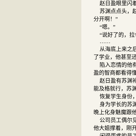
赵日盈眼里闪着
苏渊点点头，赵
分开啊！”
“嗯。”
“说好了的，拉
……
从海底上来之后
了学业，他甚至
陷入恋情的他有
盈的智商都看得
赵日盈有苏渊补
能及格就行，苏
恢复学生身份，
身为学长的苏渊
晚上化身魅魔跟
公司员工偶尔见
他大姐撑着，刚