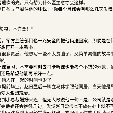
璀璨的光，只有想到什么歪主意才会这样。
日盈立马圈住他的腰说：“你每个月都会有那么几天发情
勾勾，不许变！”
，军方监管部门也一路安全的把他俩送回家，即便是在
还想再开一本新书。
很多灵感，他想写一些不太费脑子，又简单易懂的故事
懂的。
课复习，不需要时时去打卡听课也能考个不错的分数，
渊还是希望他能再考好一点。
俩人在一起的时间也少了。
提前毕业，赵日盈后一脚立马休学跟他同居，白天他是
他爱人激烈玩耍。
到小总裁姗姗来迟，但无人敢说他一句不是，公司就是
开始他姐还会抱怨几句，发觉赵日盈根本不放在心上就不