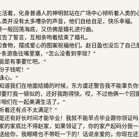
活着，化身普通人的神明就站在广场中心倾听着人类的
类并没有太多嘈杂的声音，他们自给自足，快乐幸福。
一般回荡海底，又仿佛是婚礼进行曲。
告了誓言，互相亲吻着结束了婚礼。
食物，摆成爱心的图案祝福他们。赵日盈也没忘了自己
条游鱼往嘴里塞，“怎么没看到李琰？”
能是有事要忙吧。”
份子钱呢！”
诛心。”
知道我们在地面结婚的时候，东方虞还警告我不能辜负你
想要打我一顿似的，还好我跑得快。哎，不过他俩一个回
咱们在一起美满生活了。”
听着还有点不太满足？”
是还有好长时间才能毕业！我就不能早点毕业跟你领证吗
家的家底比不得赵家，如果领证了，你的家产起码分我一
送给你，我眼睛也不带眨一下的！话说亲爱的，你现在还