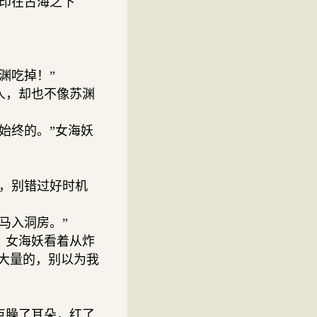
印在古海之下
渊吃掉！”
人，却也不像苏渊
始终的。”女海妖
，别错过好时机
马入洞房。”
。女海妖看着从炸
大量的，别以为我
点臊了耳朵，红了