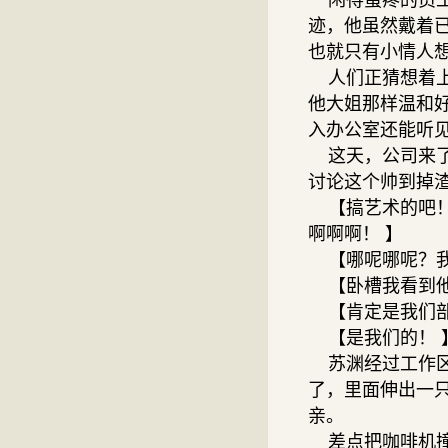
闲得蛋疼的员工
迹，他虽然戴着
也就只有小情人
人们正猜想着上
他大姐那样温和
入办公室还能听
这天，公司来了
讨论这个帅到掉
【搞艺术的吧！
啊啊啊！ 】
【哪呢哪呢？我
【卧槽我看到他
【肯定是我们部
【是我们的！ 
苏渊经过工作区
了，里面伸出一
亲。
差点把咖啡机撞