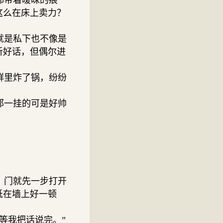
都带着暧昧的痕
这么在床上卖力？
就是私下也不像是
听好话，但偶尔进
群里炸了锅，纷纷
那一挂的可是好帅
，门就先一步打开
抵在墙上好一顿
等我把话说完。”