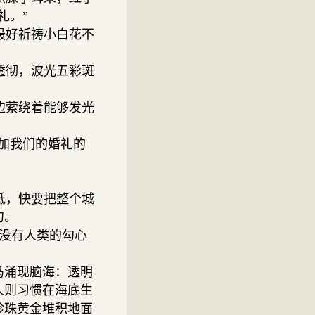
礼。”
最好祈祷小白花不
透彻，波光五彩斑
边萦绕着能够发光
加我们的婚礼的
低，快要把整个城
勺。
没有人类的勾心
马涌现脑海：透明
人则习惯在海底生
珍珠黄金堆积地面