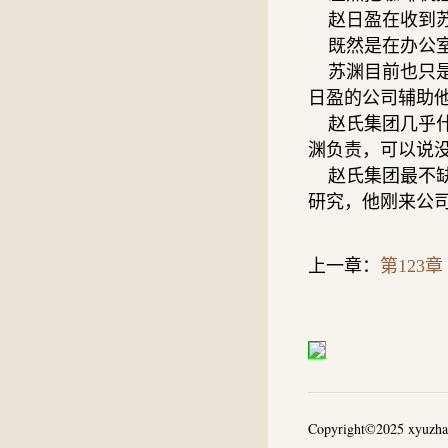
赵日盈在收到苏
既然是在办公室
苏渊目前也只是
日盈的公司辅助
赵氏集团几乎什
渊负责，可以说
赵氏集团最不缺
研究，他刚来公
上一章：
第123章
Copyright©2025 xyuzhaiw