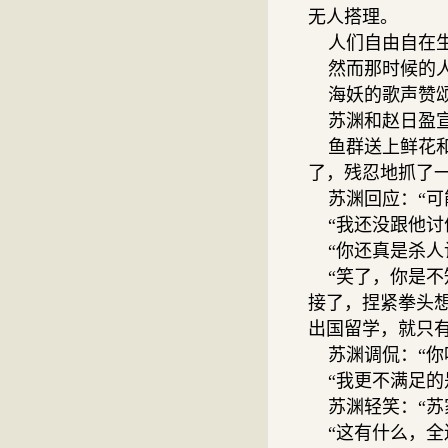
无人搭理。
人们自由自在生
然而那时候的人
海妖的歌声赞颂
苏渊和赵日盈宣
鱼群送上鲜花和
了，残忍地抓了一
苏渊回应：“可
“我还没跟他讨
“你还真是杀人
“笑了，你是不
接了，捏紧拳头
出国留学，就只有
苏渊调侃：“你
“我更不满足的
苏渊轻笑：“苏
“这有什么，全