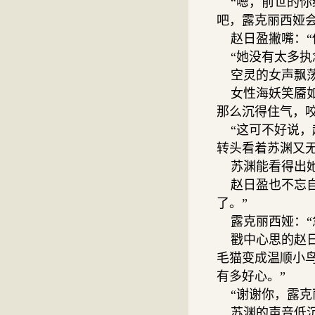
“嗯，前世的你
吧，露克丽西娅会
赵日盈撇嘴：“
“她没有太多执
空灵的女声飘荡
女性海妖笑靥如
那么沉得住气，咬
“这可不好说，
转头看着苏渊又
苏渊能看得出她
赵日盈也不忘自
了。”
露克丽西娅：“
戳中心思的赵日
毛猫变成温顺小
有多好心。”
“谢谢你，露克
苏渊的声音低沉