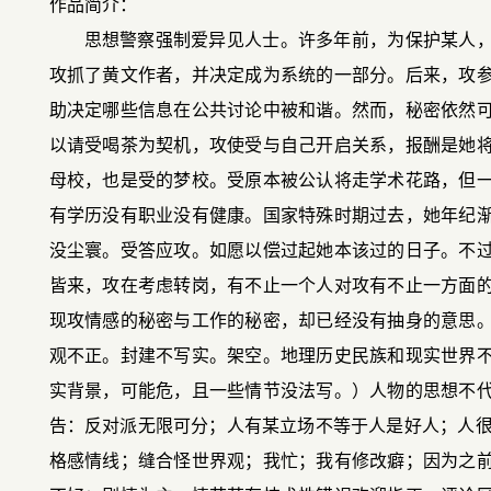
作品简介：
思想警察强制爱异见人士。许多年前，为保护某人
攻抓了黄文作者，并决定成为系统的一部分。后来，攻
助决定哪些信息在公共讨论中被和谐。然而，秘密依然
以请受喝茶为契机，攻使受与自己开启关系，报酬是她
母校，也是受的梦校。受原本被公认将走学术花路，但
有学历没有职业没有健康。国家特殊时期过去，她年纪
没尘寰。受答应攻。如愿以偿过起她本该过的日子。不
皆来，攻在考虑转岗，有不止一个人对攻有不止一方面
现攻情感的秘密与工作的秘密，却已经没有抽身的意思
观不正。封建不写实。架空。地理历史民族和现实世界
实背景，可能危，且一些情节没法写。）人物的思想不
告：反对派无限可分；人有某立场不等于人是好人；人很多
格感情线；缝合怪世界观；我忙；我有修改癖；因为之