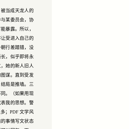
，被当成天龙人的
参与某委员会，协
可能暴露。所以，
将让受进入自己的
一朝行差踏错，没
渐长，似乎即将永
过，她的新人旧人
的图谋。直到受发
。结局是推墙。三
不同。（如果用现
代表我的思想。警
；PDF 文学风
前的事情写文状态