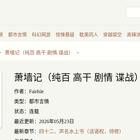
侠
都市言情
科幻网游
惊悚悬疑
耽美同人
穿越架空
高辣
>
萧墙记（纯百 高干 剧情 谍战）
>
萧墙记（纯百 高干 剧情 谍战
作者：FairIsle
类型：都市言情
状态：连载
最近更新：2026年05月23日
最新章节：
四十二、声名水上书（话语权，待修）