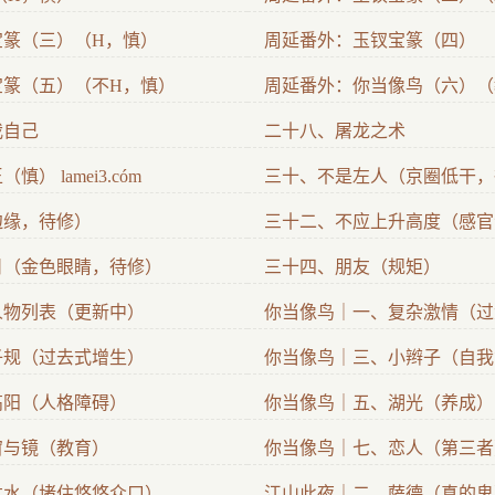
宝篆（三）（H，慎）
周延番外：玉钗宝篆（四）
宝篆（五）（不H，慎）
周延番外：你当像鸟（六）（
我自己
二十八、屠龙之术
） lamei3.cóm
三十、不是左人（京圈低干，
边缘，待修）
三十二、不应上升高度（感官
日（金色眼睛，待修）
三十四、朋友（规矩）
人物列表（更新中）
你当像鸟｜一、复杂激情（过
子规（过去式增生）
你当像鸟｜三、小辫子（自我
高阳（人格障碍）
你当像鸟｜五、湖光（养成）
窗与镜（教育）
你当像鸟｜七、恋人（第三者
危水（堵住悠悠众口）
江山此夜｜二、萨德（真的鬼