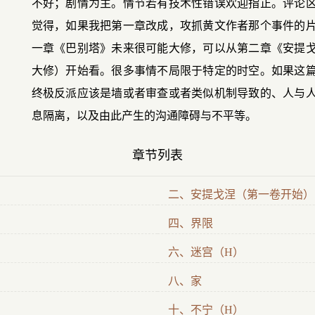
不好；剧情为主。情节若有技术性错误欢迎指正。评论
觉得，如果我把第一章改成，攻抓黄文作者那个事件的
一章《巴别塔》未来很可能大修，可以从第二章《安提
大修）开始看。很多事情不局限于特定的时空。如果这
终极反派应该是墙或者审查或者类似机制导致的、人与
息隔离，以及由此产生的沟通障碍与不平等。
章节列表
二、安提戈涅（第一卷开始）
四、界限
六、迷宫（H）
八、家
十、不宁（H）