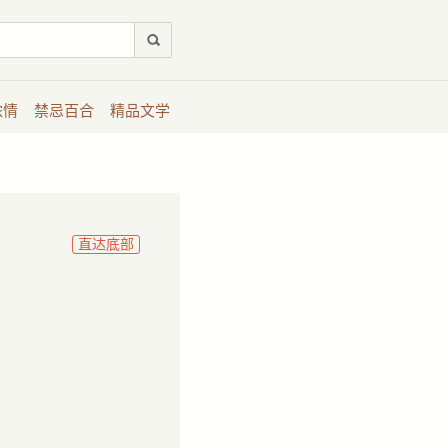
浓情
禁忌百合
精品文学
）
直达底部