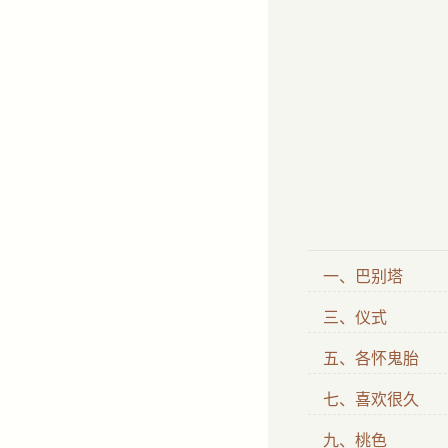
一、巴别塔
三、仪式
五、各怀鬼胎
七、喜欢很久
九、桃色