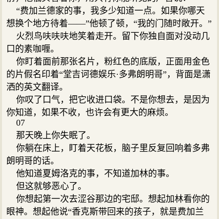
“费加兰德家的事，我多少知道一点。如果你哪天
想换个地方待着——”他顿了顿，“我的门随时敞开。”
火烈鸟呋呋呋地笑着走开。留下你独自面对没动几
口的素咖喱。
你盯着面前那张名片，粉红色的底版，正面用金色
的片假名印着“堂吉诃德娱乐·多弗朗明哥”，背面是潇
洒的英文翻译。
你叹了口气，把它收进口袋。不是你想去，是因为
你知道，如果不收，也许会有更大的麻烦。
07
那天晚上你失眠了。
你躺在床上，盯着天花板，脑子里反复回响着多弗
朗明哥的话。
他知道夏姆洛克的事，不知道加林的事。
但这就够恶心了。
你想起第一次去涩谷那边的宅邸。想起加林看你的
眼神。想起他说“香克斯带回来的孩子，就是费加兰