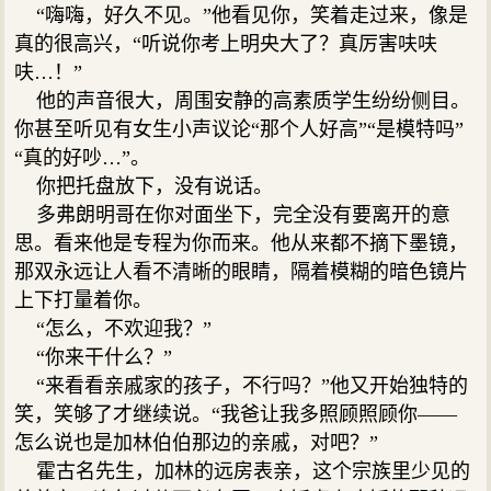
“嗨嗨，好久不见。”他看见你，笑着走过来，像是
真的很高兴，“听说你考上明央大了？真厉害呋呋
呋…！”
他的声音很大，周围安静的高素质学生纷纷侧目。
你甚至听见有女生小声议论“那个人好高”“是模特吗”
“真的好吵…”。
你把托盘放下，没有说话。
多弗朗明哥在你对面坐下，完全没有要离开的意
思。看来他是专程为你而来。他从来都不摘下墨镜，
那双永远让人看不清晰的眼睛，隔着模糊的暗色镜片
上下打量着你。
“怎么，不欢迎我？”
“你来干什么？”
“来看看亲戚家的孩子，不行吗？”他又开始独特的
笑，笑够了才继续说。“我爸让我多照顾照顾你——
怎么说也是加林伯伯那边的亲戚，对吧？”
霍古名先生，加林的远房表亲，这个宗族里少见的