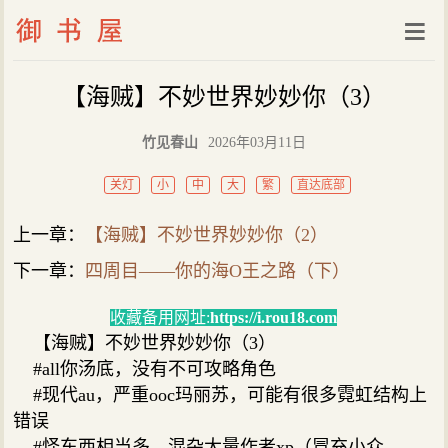
【海贼】不妙世界妙妙你（3）
竹见春山
2026年03月11日
关灯
小
中
大
繁
直达底部
上一章：
【海贼】不妙世界妙妙你（2）
下一章：
四周目——你的海O王之路（下）
收藏备用网址:
https://i.rou18.com
【海贼】不妙世界妙妙你（3）
#all你汤底，没有不可攻略角色
#现代au，严重ooc玛丽苏，可能有很多霓虹结构上
错误
#怪东西相当多，混杂大量作者xp（冒充小众