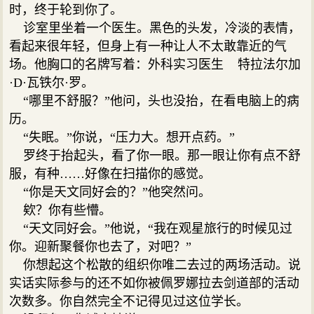
时，终于轮到你了。
诊室里坐着一个医生。黑色的头发，冷淡的表情，
看起来很年轻，但身上有一种让人不太敢靠近的气
场。他胸口的名牌写着：外科实习医生 特拉法尔加
·D·瓦铁尔·罗。
“哪里不舒服？”他问，头也没抬，在看电脑上的病
历。
“失眠。”你说，“压力大。想开点药。”
罗终于抬起头，看了你一眼。那一眼让你有点不舒
服，有种……好像在扫描你的感觉。
“你是天文同好会的？”他突然问。
欸？你有些懵。
“天文同好会。”他说，“我在观星旅行的时候见过
你。迎新聚餐你也去了，对吧？”
你想起这个松散的组织你唯二去过的两场活动。说
实话实际参与的还不如你被佩罗娜拉去剑道部的活动
次数多。你自然完全不记得见过这位学长。