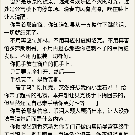
窗外是东京的夜景。远处有娱乐区不灭的灯光，近
处是公寓楼下的停车场。晚春的风有点凉，吹在脸上
让人清醒。
你看着那扇窗。你知道如果从十五楼往下跳的话，
一切就结束了。
不用再应付加林。不用再应付夏姆洛克。不用再害
怕多弗朗明哥。不用再担心那些你控制不了的事情被
发现。不用再假装一切都好。
你把手放在窗户的把手上。
只需要完全打开，然后——
手机亮了。是香克斯。
［睡了吗？刚忙完，突然好想我的小宝石?！！给
你带了超棒的礼物，本来想让贝克找手下捎回去的，
但果然还是自己亲手给你更好～等……］
你看着那条信息，眼泪大颗大颗涌出来，让人没办
法看清楚后面是什么内容。
你慢慢坐到香克斯为你专门订做的奥斯曼宫廷级手
工丝毯上，抱着膝盖，哭得像个傻子。你不知道贪婪