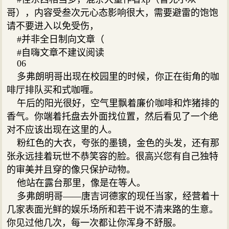
哥），内容受叁次元心态影响很大，需要避雷的饱饱
请不要进入以免受伤，
#并非全日制向文章（
#自嗨文章不建议阅读
06
多弗朗明哥出现在校园里的时候，你正在街角的咖
啡厅排队买和式咖喱。
午后的阳光很好，空气里飘着廉价咖啡和炸猪排的
香气。你端着托盘去外面找位置，然后看见了一个绝
对不应该出现在这里的人。
粉红色的大衣，夸张的墨镜，金色的头发，还有那
张永远挂着玩世不恭笑容的脸。很高兴您有自己独特
的审美并且穿的像只保护动物。
他站在露台那里，像是在等人。
多弗朗明哥——唐吉诃德家的现任当家，经营着十
几家表面光鲜的娱乐场所和若干说不清来路的生意。
你见过他几次，每一次都让你浑身不舒服。