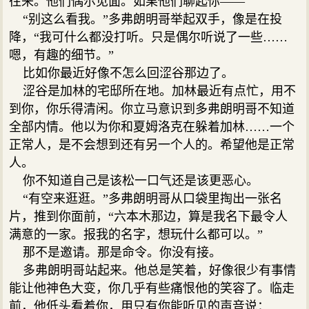
往来。他们偶尔见面。如果他们聊起你——
“别这么看我。”多弗朗明哥举起双手，像是在投
降，“我可什么都没打听。只是偶尔听说了一些……
嗯，有趣的细节。”
比如你最近好像不怎么回涩谷那边了。
涩谷是加林的宅邸所在地。加林最近有点忙，用不
到你，你乐得清闲。你立马意识到多弗朗明哥不知道
全部内情。他以为你和夏姆洛克在躲着加林……一个
正常人，是不会想到还有另一个人的。希望他是正常
人。
你不知道自己是该松一口气还是该更恶心。
“有空来逛逛。”多弗朗明哥从口袋里掏出一张名
片，推到你面前，“六本木那边，算是我名下最令人
满意的一家。报我的名字，想玩什么都可以。”
那不是邀请。那是命令。你没有接。
多弗朗明哥站起来。他总是笑着，好像很少有事情
能让他神色大变，你几乎有些痛恨他的笑容了。临走
前，他低头看着你，用只有你能听见的声音说：