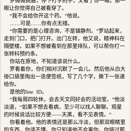
罗微微挑眉，停下打字的手，又看了你一眼。那一
眼让你觉得自己被看穿了。
“我不会给你开这个药。”他说。
……可是……你有点无措。
“你需要的是心理咨询，不是镇静剂。”罗站起来，
走到门口，把门打开。出门左转，他又说，精神科在
隔壁楼。如果不想被看到在那里排队，可以帮你打一
张转科预约条。
你站在原地，不知道该说什么。
罗看着你，你们相对沉默了一会儿。然后他从白大
褂口袋里掏出一迭便签纸，写了几个字，撕下一张递
给你。
是他的line ID。
“我每周四轮休，会去天文同好会的活动室。”他淡
淡道，“如果不想去看病，至少可以找人聊聊。观星
的时候说话比较方便——天黑，看不见表情。”
你看着他。他的表情还是那么冷淡，但那双眼睛里
的东西，你读不懂。你只知道他不会害你。你接过那