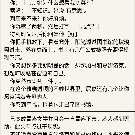
你：［……她为什么想看我切菜？］
索隆：［不知道。她说‘有意思’。
到底来不来？你好麻烦。］
你沉默了两秒，然后打字：［几点？］
得到时间以后你回复他［好］。
你把手机放下，看着窗外。阳光透过图书馆的玻璃
照进来，落在桌面上，书上有几行公式被强光照得模
糊不清。
你又想起多弗朗明哥的话，想起加林和夏姆洛克，
想起昨晚站在窗边的自己。
你突然意识到一件事。
在这个糟糕透顶的不妙世界里，居然还有几个让你
愿意活着去见的人。
你感到幸福，拎着包走出了图书馆。
———————————————————————
已变成胃疼文学并且会一直胃疼下去。苯人感到无
助，此文有点过于现实。
不知道有没有黑夏姆洛克和加林的倾向，本来这俩