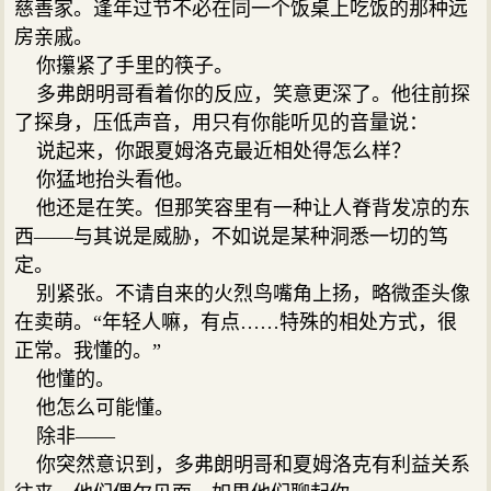
慈善家。逢年过节不必在同一个饭桌上吃饭的那种远
房亲戚。
你攥紧了手里的筷子。
多弗朗明哥看着你的反应，笑意更深了。他往前探
了探身，压低声音，用只有你能听见的音量说：
说起来，你跟夏姆洛克最近相处得怎么样？
你猛地抬头看他。
他还是在笑。但那笑容里有一种让人脊背发凉的东
西——与其说是威胁，不如说是某种洞悉一切的笃
定。
别紧张。不请自来的火烈鸟嘴角上扬，略微歪头像
在卖萌。“年轻人嘛，有点……特殊的相处方式，很
正常。我懂的。”
他懂的。
他怎么可能懂。
除非——
你突然意识到，多弗朗明哥和夏姆洛克有利益关系